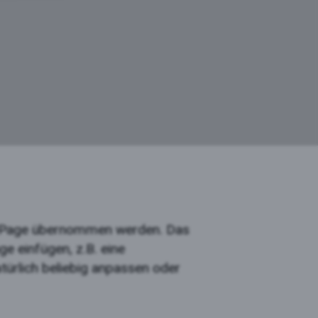
ws Page übernommen werden. Das
ge einfügen, z.B. eine
türlich beliebig anpassen oder