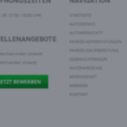
FFNUNGSZEITEN
NAVIGATION
 FR 07:00 -18:00 UHR
STARTSEITE
AUTOSERVICE
AUTOWERKSTATT
TELLENANGEBOTE
FAHRZEUGEINRICHTUNGEN
FAHRZEUGAUFBEREITUNG
Mechatroniker (m/w/d)
GEBRAUCHTWAGEN
Mechaniker (m/w/d)
NUTZFAHRZEUGE
REIFENDIENST
JETZT BEWERBEN
KARRIERE
KONTAKT