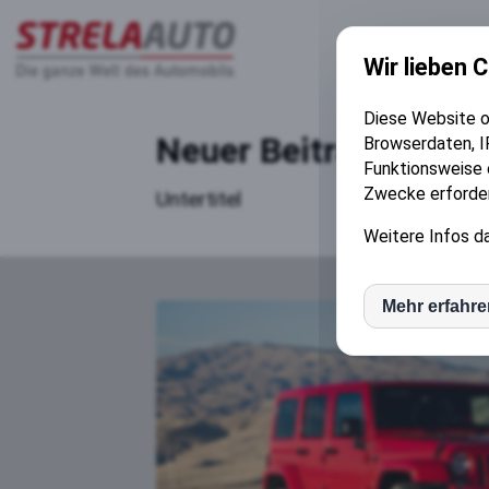
AUTOSERVI
Wir lieben 
Diese Website o
Neuer Beitrag
Browserdaten, I
Funktionsweise e
Zwecke erforderl
Untertitel
Weitere Infos da
Mehr erfahr
inCM
Mato
Goog