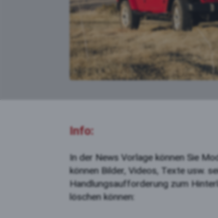
Auswahl akz
Info:
In der News Vorlage können Sie Mo
können Bilder, Videos, Texte usw. se
Handlungsaufforderung zum Hinterla
löschen können: