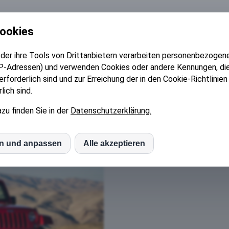
CE
AUTOWERKSTATT
GEBRAUCHTWAGEN
NU
Cookies
der ihre Tools von Drittanbietern verarbeiten personenbezogene
P-Adressen) und verwenden Cookies oder andere Kennungen, die 
rforderlich sind und zur Erreichung der in den Cookie-Richtlini
ich sind.
zu finden Sie in der
Datenschutzerklärung.
en und anpassen
Alle akzeptieren
S
Worum geht es?
mo (Piwik)
le Fonts