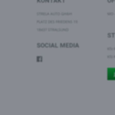
KONTAKT
Ö
STRELA AUTO GmbH
MO -
PLATZ DES FRIEDENS 19
18437 STRALSUND
S
SOCIAL MEDIA
Kfz-
Kfz-